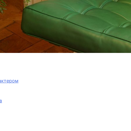
рактером
в