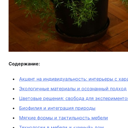
Содержание:
Акцент на индивидуальность: интерьеры с ха
Экологичные материалы и осознанный подход
Цветовые решения: свобода для эксперименто
Биофилия и интеграция природы
Мягкие формы и тактильность мебели
Технологии в мебели и «умный» дом