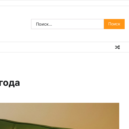
Найти:
года