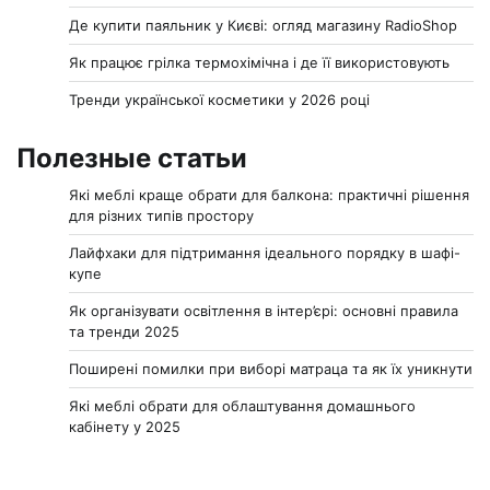
Де купити паяльник у Києві: огляд магазину RadioShop
Як працює грілка термохімічна і де її використовують
Тренди української косметики у 2026 році
Полезные статьи
Які меблі краще обрати для балкона: практичні рішення
для різних типів простору
Лайфхаки для підтримання ідеального порядку в шафі-
купе
Як організувати освітлення в інтер’єрі: основні правила
та тренди 2025
Поширені помилки при виборі матраца та як їх уникнути
Які меблі обрати для облаштування домашнього
кабінету у 2025