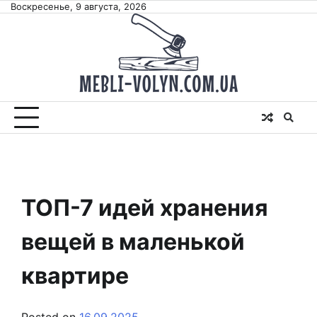
Skip
Воскресенье, 9 августа, 2026
to
content
ТОП-7 идей хранения
вещей в маленькой
квартире
Posted on
16.09.2025