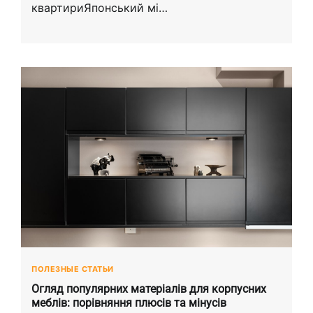
квартириЯпонський мі…
ПОЛЕЗНЫЕ СТАТЬИ
Огляд популярних матеріалів для корпусних
меблів: порівняння плюсів та мінусів