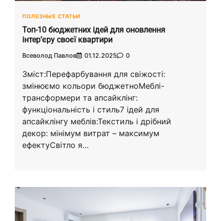
ПОЛЕЗНЫЕ СТАТЬИ
Топ-10 бюджетних ідей для оновлення
інтер’єру своєї квартири
Всеволод Павлов
01.12.2025
0
Зміст:Перефарбування для свіжості:
змінюємо кольори бюджетноМеблі-
трансформери та апсайклінг:
функціональність і стиль7 ідей для
апсайклінгу меблів:Текстиль і дрібний
декор: мінімум витрат – максимум
ефектуСвітло я…