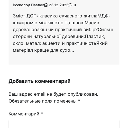
Всеволод Павлов
23.12.2025
0
Зміст:ДСП: класика сучасного житлаМДФ:
компроміс між якістю та ціноюМасив
дерева: розкіш чи практичний вибір?Сильні
сторони натуральної деревини:Пластик,
скло, метал: акценти й практичністьЯкий
матеріал краще для кухо…
Добавить комментарий
Ваш адрес email не будет опубликован.
Обязательные поля помечены
*
Комментарий
*