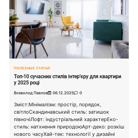
ПОЛЕЗНЫЕ СТАТЬИ
Топ-10 сучасних стилів інтер’єру для квартири
у 2025 році
Всеволод Павлов
06.12.2025
0
Зміст:Мінімалізм: простір, порядок,
світлоСкандинавський стиль: затишок
півночіЛофт: індустріальний характерЕко-
стиль: натхнення природоюАрт-деко: розкіш
нового часуХай-тек: технології у дизайні