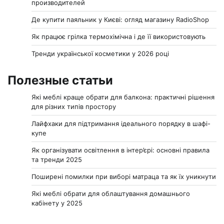
производителей
Де купити паяльник у Києві: огляд магазину RadioShop
Як працює грілка термохімічна і де її використовують
Тренди української косметики у 2026 році
Полезные статьи
Які меблі краще обрати для балкона: практичні рішення
для різних типів простору
Лайфхаки для підтримання ідеального порядку в шафі-
купе
Як організувати освітлення в інтер’єрі: основні правила
та тренди 2025
Поширені помилки при виборі матраца та як їх уникнути
Які меблі обрати для облаштування домашнього
кабінету у 2025