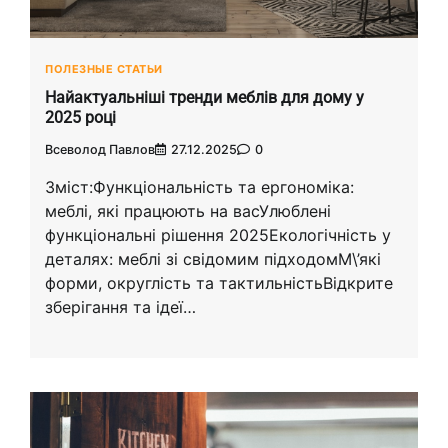
ПОЛЕЗНЫЕ СТАТЬИ
Найактуальніші тренди меблів для дому у
2025 році
Всеволод Павлов
27.12.2025
0
Зміст:Функціональність та ергономіка:
меблі, які працюють на васУлюблені
функціональні рішення 2025Екологічність у
деталях: меблі зі свідомим підходомМ\’які
форми, округлість та тактильністьВідкрите
зберігання та ідеї…