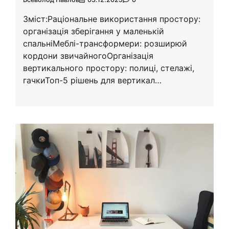
Зміст:Раціональне використання простору:
організація зберігання у маленькій
спальніМеблі-трансформери: розширюй
кордони звичайногоОрганізація
вертикального простору: полиці, стелажі,
гачкиТоп-5 рішень для вертикал…