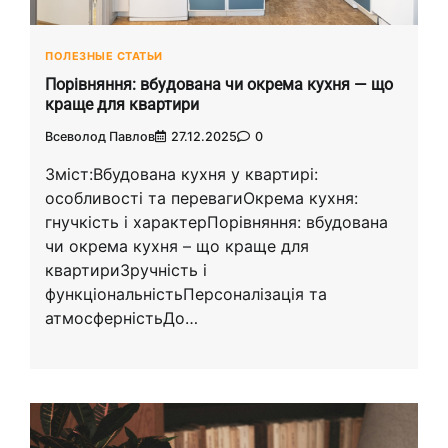
ПОЛЕЗНЫЕ СТАТЬИ
Порівняння: вбудована чи окрема кухня — що
краще для квартири
Всеволод Павлов
27.12.2025
0
Зміст:Вбудована кухня у квартирі:
особливості та перевагиОкрема кухня:
гнучкість і характерПорівняння: вбудована
чи окрема кухня – що краще для
квартириЗручність і
функціональністьПерсоналізація та
атмосферністьДо…