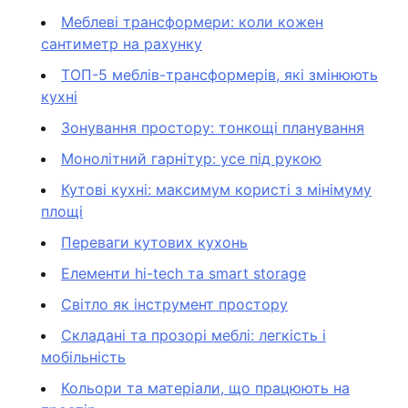
Меблеві трансформери: коли кожен
сантиметр на рахунку
ТОП-5 меблів-трансформерів, які змінюють
кухні
Зонування простору: тонкощі планування
Монолітний гарнітур: усе під рукою
Кутові кухні: максимум користі з мінімуму
площі
Переваги кутових кухонь
Елементи hi-tech та smart storage
Світло як інструмент простору
Складані та прозорі меблі: легкість і
мобільність
Кольори та матеріали, що працюють на