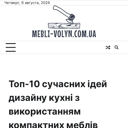
Skip
Четверг, 6 августа, 2026
to
content
Топ-10 сучасних ідей
дизайну кухні з
використанням
компактних меблів