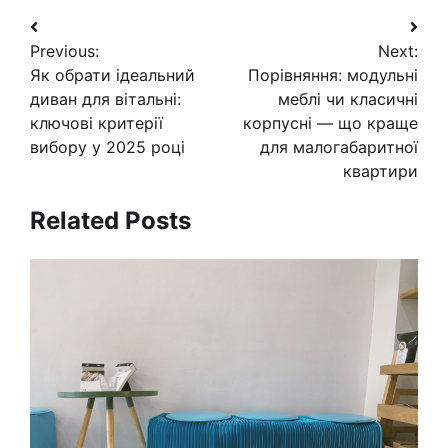
Навигация
Previous:
Next:
по
Як обрати ідеальний
Порівняння: модульні
записям
диван для вітальні:
меблі чи класичні
ключові критерії
корпусні — що краще
вибору у 2025 році
для малогабаритної
квартири
Related Posts