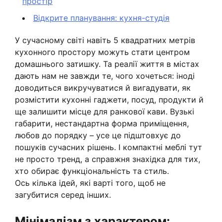
простір
Відкрите планування: кухня-студія
У сучасному світі навіть 5 квадратних метрів
кухонного простору можуть стати центром
домашнього затишку. Та реалії життя в містах
дають нам не завжди те, чого хочеться: іноді
доводиться викручуватися й вигадувати, як
розмістити кухонні гаджети, посуд, продукти й
ще залишити місце для ранкової кави. Вузькі
габарити, нестандартна форма приміщення,
любов до порядку – усе це підштовхує до
пошуків сучасних рішень. І компактні меблі тут
не просто тренд, а справжня знахідка для тих,
хто обирає функціональність та стиль.
Ось кілька ідей, які варті того, щоб не
загубитися серед інших.
Мінімалізм з характером: