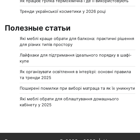
Як працює грілка термохімічна і де її використовують
Тренди української косметики у 2026 році
Полезные статьи
Які меблі краще обрати для балкона: практичні рішення
для різних типів простору
Лайфхаки для підтримання ідеального порядку в шафі-
купе
Як організувати освітлення в інтер’єрі: основні правила
та тренди 2025
Поширені помилки при виборі матраца та як їх уникнути
Які меблі обрати для облаштування домашнього
кабінету у 2025