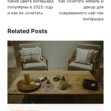
Какие цвета интерьера
Как сочетать мебель и
записям
популярны в 2025 году
декор для
и как их сочетать
современного хай-тек
интерьера
Related Posts