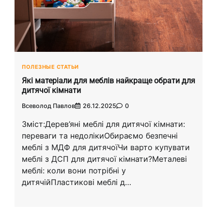
ПОЛЕЗНЫЕ СТАТЬИ
Які матеріали для меблів найкраще обрати для
дитячої кімнати
Всеволод Павлов
26.12.2025
0
Зміст:Дерев’яні меблі для дитячої кімнати:
переваги та недолікиОбираємо безпечні
меблі з МДФ для дитячоїЧи варто купувати
меблі з ДСП для дитячої кімнати?Металеві
меблі: коли вони потрібні у
дитячійПластикові меблі д…