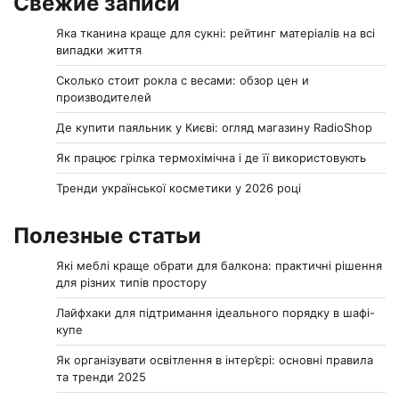
Свежие записи
Яка тканина краще для сукні: рейтинг матеріалів на всі
випадки життя
Сколько стоит рокла с весами: обзор цен и
производителей
Де купити паяльник у Києві: огляд магазину RadioShop
Як працює грілка термохімічна і де її використовують
Тренди української косметики у 2026 році
Полезные статьи
Які меблі краще обрати для балкона: практичні рішення
для різних типів простору
Лайфхаки для підтримання ідеального порядку в шафі-
купе
Як організувати освітлення в інтер’єрі: основні правила
та тренди 2025