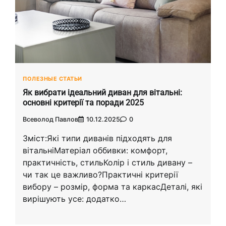
ПОЛЕЗНЫЕ СТАТЬИ
Як вибрати ідеальний диван для вітальні:
основні критерії та поради 2025
Всеволод Павлов
10.12.2025
0
Зміст:Які типи диванів підходять для
вітальніМатеріал оббивки: комфорт,
практичність, стильКолір і стиль дивану –
чи так це важливо?Практичні критерії
вибору – розмір, форма та каркасДеталі, які
вирішують усе: додатко…