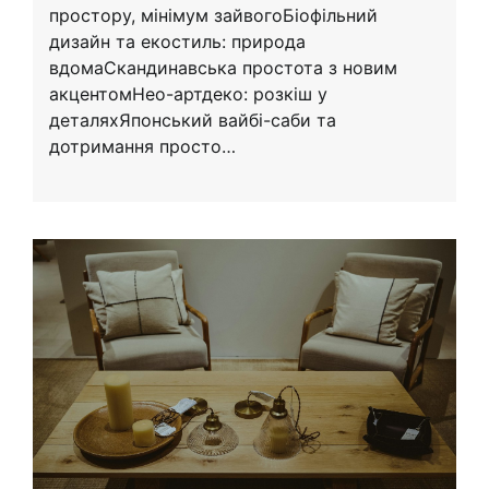
простору, мінімум зайвогоБіофільний
дизайн та екостиль: природа
вдомаСкандинавська простота з новим
акцентомНео-артдеко: розкіш у
деталяхЯпонський вайбі-саби та
дотримання просто…