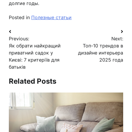
долгие годы.
Posted in
Полезные статьи
Навигация
Previous:
Next:
по
Як обрати найкращий
Топ-10 трендов в
записям
приватний садок у
дизайне интерьера
Києві: 7 критеріїв для
2025 года
батьків
Related Posts