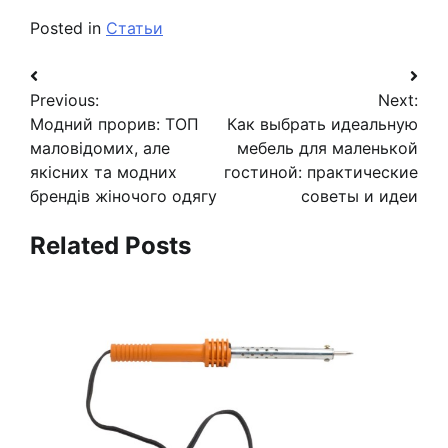
Posted in
Статьи
Навигация
Previous:
Next:
по
Модний прорив: ТОП
Как выбрать идеальную
записям
маловідомих, але
мебель для маленькой
якісних та модних
гостиной: практические
брендів жіночого одягу
советы и идеи
Related Posts