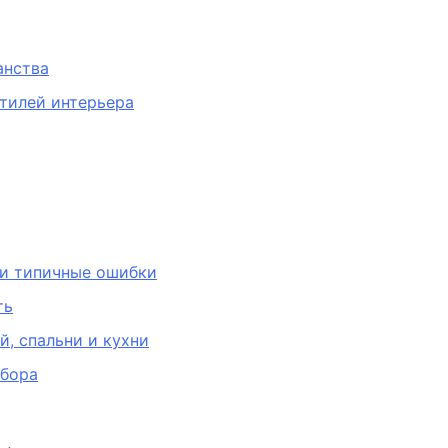
анства
стилей интерьера
 и типичные ошибки
ть
й, спальни и кухни
ыбора