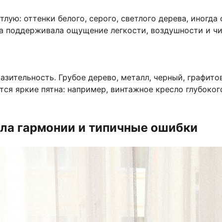
тлую: оттенки белого, серого, светлого дерева, иногд
 а поддерживала ощущение легкости, воздушности и чи
зительность. Грубое дерево, металл, черный, графито
тся яркие пятна: например, винтажное кресло глубоко
ила гармонии и типичные ошибки