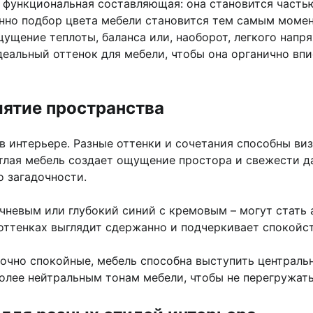
о функциональная составляющая: она становится част
енно подбор цвета мебели становится тем самым момен
ущение теплоты, баланса или, наоборот, легкого напря
деальный оттенок для мебели, чтобы она органично впи
иятие пространства
 интерьере. Разные оттенки и сочетания способны ви
ветлая мебель создает ощущение простора и свежести д
о загадочности.
чневым или глубокий синий с кремовым – могут стать
оттенках выглядит сдержанно и подчеркивает спокойс
аточно спокойные, мебель способна выступить централ
более нейтральным тонам мебели, чтобы не перегружат