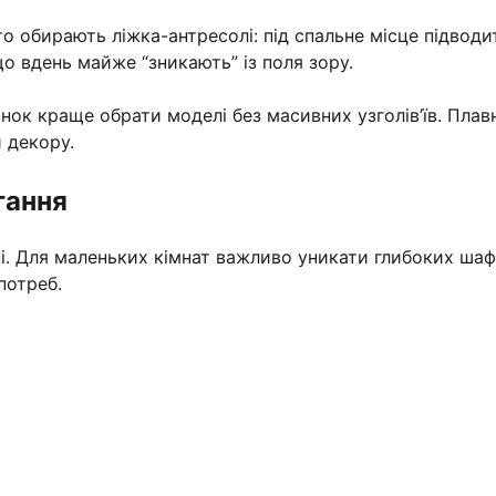
о обирають ліжка-антресолі: під спальне місце підводи
що вдень майже “зникають” із поля зору.
к краще обрати моделі без масивних узголів’їв. Плавні 
 декору.
гання
і. Для маленьких кімнат важливо уникати глибоких шаф-к
потреб.