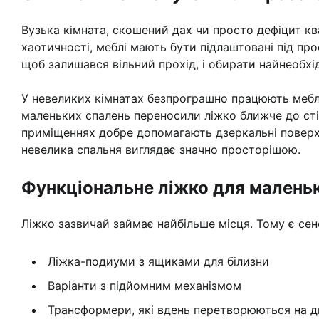
Вузька кімната, скошений дах чи просто дефіцит кв
хаотичності, меблі мають бути підлаштовані під про
щоб залишався вільний прохід, і обирати найнеобхі
У невеликих кімнатах безпрограшно працюють меблі
маленьких спалень переносили ліжко ближче до стін
приміщеннях добре допомагають дзеркальні поверхн
невелика спальня виглядає значно просторішою.
Функціональне ліжко для маленьк
Ліжко зазвичай займає найбільше місця. Тому є се
Ліжка-подиуми з ящиками для білизни
Варіанти з підйомним механізмом
Трансформери, які вдень перетворюються на д