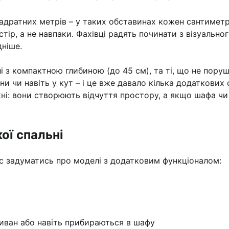
адратних метрів – у таких обставинах кожен сантиметр
стір, а не навпаки. Фахівці радять починати з візуальн
дніше.
 з компактною глибиною (до 45 см), та ті, що не пору
и чи навіть у кут – і це вже давало кілька додаткових
і: вони створюють відчуття простору, а якщо шафа чи 
ої спальні
нс задуматись про моделі з додатковим функціоналом:
иван або навіть прибираються в шафу