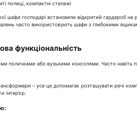
иті полиці, компактні стелажі
ликої шафи господарі встановили відкритий гардероб на
 спалень часто використовують шафи з глибокими ящик
кова функціональність
ми поличками або вузькими консолями. Часто навіть п
-трансформери – усе це допомагає розташувати речі ком
 інтер’єр.
ю: