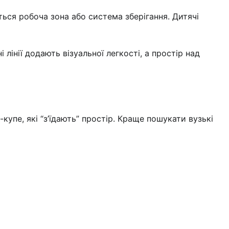
ться робоча зона або система зберігання. Дитячі
лінії додають візуальної легкості, а простір над
упе, які “з’їдають” простір. Краще пошукати вузькі