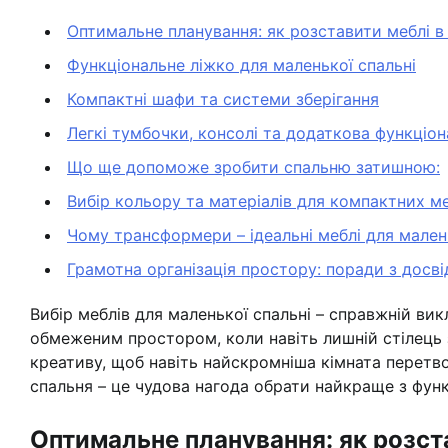
Оптимальне планування: як розставити меблі в
Функціональне ліжко для маленької спальні
Компактні шафи та системи зберігання
Легкі тумбочки, консолі та додаткова функціон
Що ще допоможе зробити спальню затишною:
Вибір кольору та матеріалів для компактних м
Чому трансформери – ідеальні меблі для мален
Грамотна організація простору: поради з досві
Вибір меблів для маленької спальні – справжній ви
обмеженим простором, коли навіть лишній стілець 
креативу, щоб навіть найскромніша кімната перетв
спальня – це чудова нагода обрати найкраще з функ
Оптимальне планування: як розста