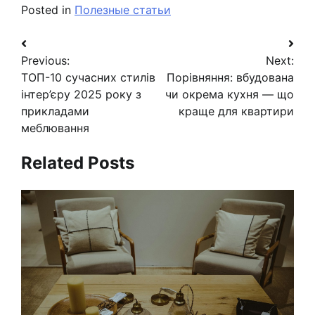
Posted in
Полезные статьи
Навигация
Previous:
Next:
по
ТОП-10 сучасних стилів
Порівняння: вбудована
записям
інтер’єру 2025 року з
чи окрема кухня — що
прикладами
краще для квартири
меблювання
Related Posts